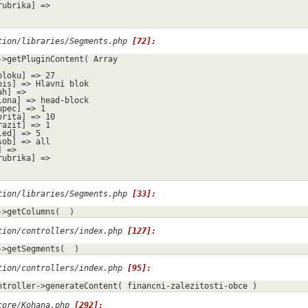
tion/libraries/Segments.php 
[72]:
->getPluginContent( Array

tion/libraries/Segments.php 
[33]:
->getColumns(  )
tion/controllers/index.php 
[127]:
->getSegments(  )
tion/controllers/index.php 
[95]:
ntroller->generateContent( financni-zalezitosti-obce )
core/Kohana.php 
[292]: