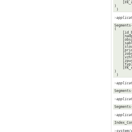
    [FK_rubrika] => 

)

 )
applica
Segments
(

    [id_bloku] => 27

    [nadpis] => Hlavní blok

    [obsah] => 

    [sablona] => head-block

    [sloupec] => 1

    [priorita] => 10

    [zobrazit] => 1

    [vzhled] => 5

    [zpusob] => all

    [typ] => 

    [FK_rubrika] => 

)

 )
applica
Segments
applica
Segments
applica
Index_Co
system/