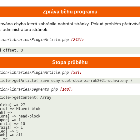
Zpráva běhu programu
kována chyba která zabránila nahrání stránky. Pokud problém přetrváv
e administrátora stránek.
tion/libraries/PluginArticle.php 
[242]:
d offset: 0
Stopa průběhu
tion/libraries/PluginArticle.php 
[58]:
ticle->getArticle( zaverecny-ucet-obce-za-rok2021-schvaleny )
tion/libraries/Segments.php 
[140]:
ticle->getContent( Array
