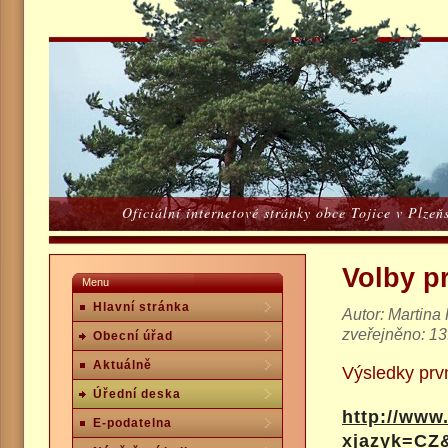
Oficiální internetové stránky obce Tojice v Plze
Volby p
Menu
Hlavní stránka
Autor: Martin
zveřejněno: 13
Obecní úřad
Aktuálně
Výsledky prv
Úřední deska
http://www
E-podatelna
xjazyk=CZ