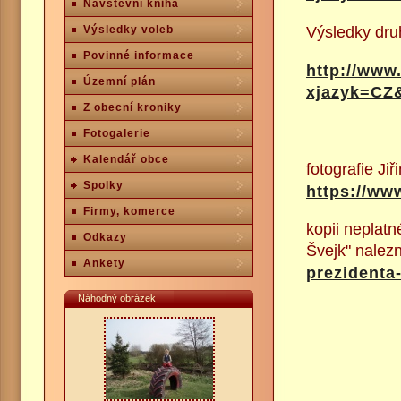
Návštěvní kniha
Výsledky dru
Výsledky voleb
Povinné informace
http://www
Územní plán
xjazyk=CZ
Z obecní kroniky
Fotogalerie
Kalendář obce
fotografie Ji
Spolky
https://www
Firmy, komerce
kopii neplatn
Odkazy
Švejk" nalezn
Ankety
prezidenta
Náhodný obrázek