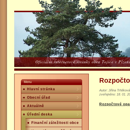
Oficiální internetové stránky obce Tojice v Plze
Rozpočtov
Menu
Hlavní stránka
Autor: Jiřina Trhlíková
zveřejněno: 18. 01. 2
Obecní úřad
Rozpočtové opat
Aktuálně
Úřední deska
Finanční záležitosti obce