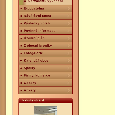
K trvalému vyvěšení
E-podatelna
Návštěvní kniha
Výsledky voleb
Povinné informace
Územní plán
Z obecní kroniky
Fotogalerie
Kalendář obce
Spolky
Firmy, komerce
Odkazy
Ankety
Náhodný obrázek