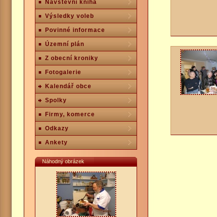
Návštěvní kniha
Výsledky voleb
Povinné informace
Územní plán
Z obecní kroniky
Fotogalerie
Kalendář obce
Spolky
Firmy, komerce
Odkazy
Ankety
Náhodný obrázek