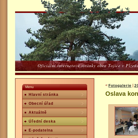
Oficiální internetové stránky obce Tojice v Plze
<
Fotogalerie
|
2
Menu
Oslava kon
Hlavní stránka
Obecní úřad
Aktuálně
Úřední deska
E-podatelna