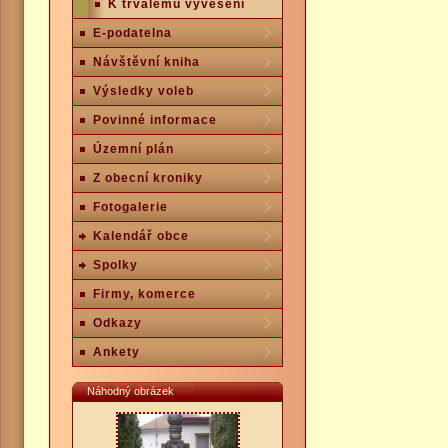
K trvalému vyvěšení
E-podatelna
Návštěvní kniha
Výsledky voleb
Povinné informace
Územní plán
Z obecní kroniky
Fotogalerie
Kalendář obce
Spolky
Firmy, komerce
Odkazy
Ankety
Náhodný obrázek