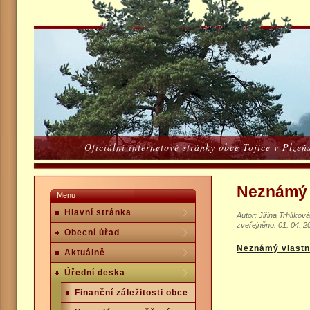
Oficiální internetové stránky obce Tojice v Plze
Neznámý v
Menu
Hlavní stránka
Autor: Jiřina Trhlíková
zveřejněno: 01. 04. 2
Obecní úřad
Neznámý vlastní
Aktuálně
Úřední deska
Finanční záležitosti obce