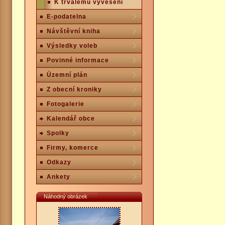
K trvalému vyvěšení
E-podatelna
Návštěvní kniha
Výsledky voleb
Povinné informace
Územní plán
Z obecní kroniky
Fotogalerie
Kalendář obce
Spolky
Firmy, komerce
Odkazy
Ankety
Náhodný obrázek