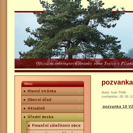
Oficiální internetové stránky obce Tojice v Plze
pozvanka
Menu
Hlavní stránka
Autor: Ivan Trhlík
zveřejněno: 28. 09. 2
Obecní úřad
pozvanka 10 V
Aktuálně
Úřední deska
Finanční záležitosti obce