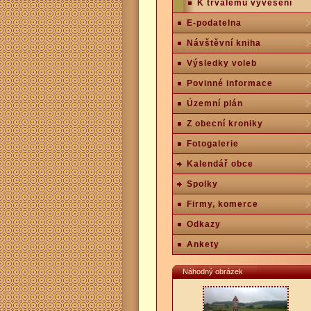
K trvalému vyvěšení
E-podatelna
Návštěvní kniha
Výsledky voleb
Povinné informace
Územní plán
Z obecní kroniky
Fotogalerie
Kalendář obce
Spolky
Firmy, komerce
Odkazy
Ankety
Náhodný obrázek