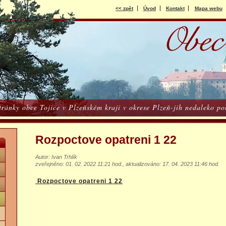
<< zpět
Úvod
Kontakt
Mapa webu
stránky obce Tojice v Plzeňském kraji v okrese Plzeň-jih nedaleko 
Rozpoctove opatreni 1 22
Autor: Ivan Trhlík
zveřejněno: 01. 02. 2022 11:21 hod.
,
aktualizováno: 17. 04. 2023 11:46 hod.
Rozpoctove opatreni 1 22