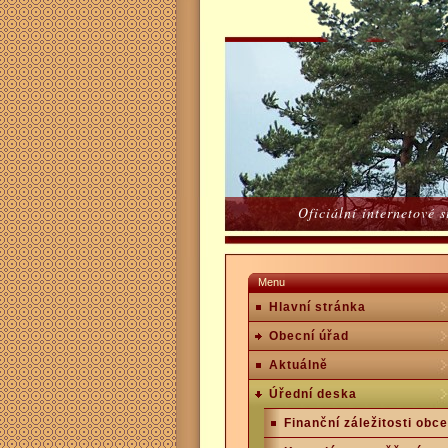
Oficiální internetové 
Menu
Hlavní stránka
Obecní úřad
Aktuálně
Úřední deska
Finanční záležitosti obce