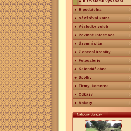
K trvalému vyvěšení
E-podatelna
Návštěvní kniha
Výsledky voleb
Povinné informace
Územní plán
Z obecní kroniky
Fotogalerie
Kalendář obce
Spolky
Firmy, komerce
Odkazy
Ankety
Náhodný obrázek