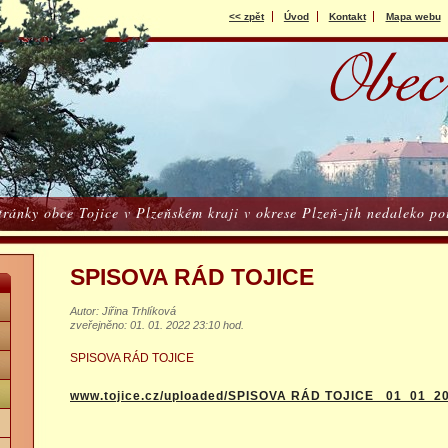
<< zpět
Úvod
Kontakt
Mapa webu
stránky obce Tojice v Plzeňském kraji v okrese Plzeň-jih nedaleko 
SPISOVA RÁD TOJICE
Autor: Jiřina Trhlíková
zveřejněno: 01. 01. 2022 23:10 hod.
SPISOVA RÁD TOJICE
www.tojice.cz/uploaded/SPISOVA RÁD TOJICE _01_01_2