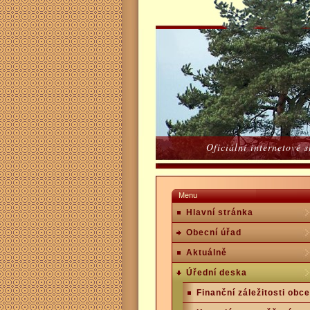
Oficiální internetové 
Menu
Hlavní stránka
Obecní úřad
Aktuálně
Úřední deska
Finanční záležitosti obce