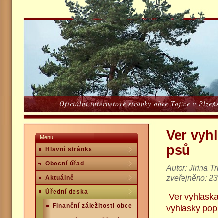
Oficiální internetové stránky obce Tojice v Plze
Ver vyh
Menu
psů
Hlavní stránka
Obecní úřad
Autor: Jirina T
zveřejněno: 23
Aktuálně
Úřední deska
Ver vyhlaska
Finanční záležitosti obce
vyhlasky pop