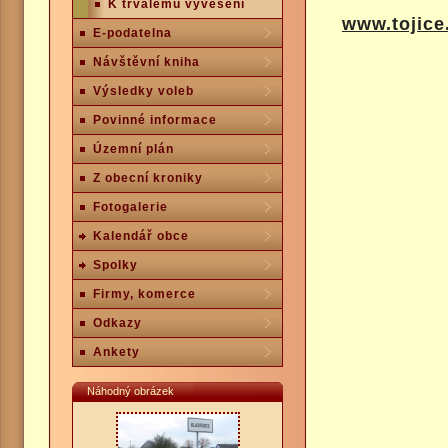
K trvalému vyvěšení
www.tojice
E-podatelna
Návštěvní kniha
Výsledky voleb
Povinné informace
Územní plán
Z obecní kroniky
Fotogalerie
Kalendář obce
Spolky
Firmy, komerce
Odkazy
Ankety
Náhodný obrázek