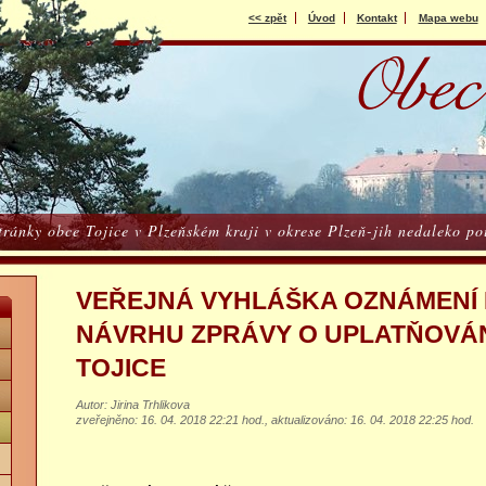
<< zpět
Úvod
Kontakt
Mapa webu
stránky obce Tojice v Plzeňském kraji v okrese Plzeň-jih nedaleko 
VEŘEJNÁ VYHLÁŠKA OZNÁMENÍ
NÁVRHU ZPRÁVY O UPLATŇOVÁN
TOJICE
Autor: Jirina Trhlikova
zveřejněno: 16. 04. 2018 22:21 hod.
,
aktualizováno: 16. 04. 2018 22:25 hod.