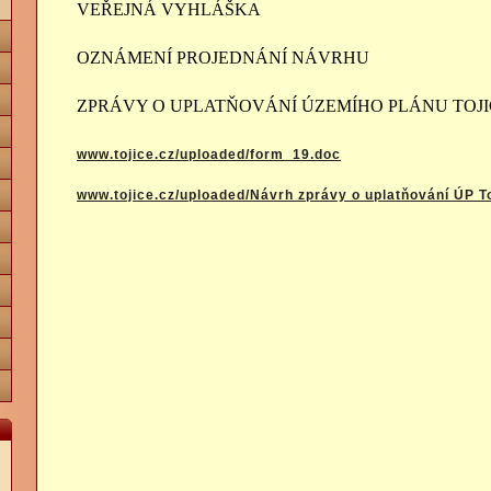
VEŘEJNÁ VYHLÁŠKA
OZNÁMENÍ PROJEDNÁNÍ NÁVRHU
ZPRÁVY O UPLATŇOVÁNÍ ÚZEMÍHO PLÁNU TOJI
www.tojice.cz/uploaded/form_19.doc
www.tojice.cz/uploaded/Návrh zprávy o uplatňování ÚP To